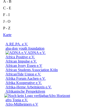
A - B
C - E
F - I
J - O
P - Z
Karte
A.RE.PA. e.V.
aba-don youth foundation
ADNA e.V.
Africa Positive e.V.
African Impulse e.V.
African Ivory Essen e.V
African Students Association Köln
AfricanTide Union e.V.
Afrika Forum Aachen e.V.
Afrika Kooperative e.V.
Afrika-Herne Arbeitskreis e.V.
Afrikanische Perspektiven
Afro Horizont
afro Topia e.V.
Afro-Mülheimers e.V