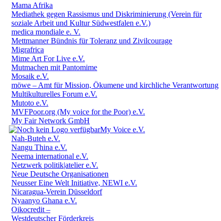
Mama Afrika
Mediathek gegen Rassismus und Diskriminierung (Verein für
soziale Arbeit und Kultur Südwestfalen e.V.)
medica mondiale e. V.
Mettmanner Bündnis für Toleranz und Zivilcourage
Migrafrica
Mime Art For Live e.V.
Mutmachen mit Pantomime
Mosaik e.V.
möwe – Amt für Mission, Ökumene und kirchliche Verantwortung
Multikulturelles Forum e.V.
Mutoto e.V.
MVFPoor.org (My voice for the Poor) e.V.
My Fair Network GmbH
My Voice e.V.
Nah-Buteh e.V.
Nangu Thina e.V.
Neema international e.V.
Netzwerk politik|atelier e.V.
Neue Deutsche Organisationen
Neusser Eine Welt Initiative, NEWI e.V.
Nicaragua-Verein Düsseldorf
Nyaanyo Ghana e.V.
Oikocredit –
Westdeutscher Förderkreis