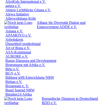
AfroKids International e.V.
agisra e.V.
Aktion Lichtblicke Ghana e.V.
Alewa Initiative
Allerweltshaus Köln
Allianz für Diversität Dialog und
Empowerment ADDE e.V.
Amana e.V.
APAMOYO e.V.
Arbeitskreis
Düsseldorf postkolonial
Art of Buna e.V.
ASA-Kommunal
AURORE e.V.
Basug Diaspora and Development
Begegnung mit Afrika e.V.
Béto e.V.
BGV e.V.
Bildung trifft Entwicklung NRW
Birhan e.V.
Bosangani e. V.
Bund Jugend NRW
Bündnis14 Afrika
Burundische Diaspora in Deutschland
BDD e.V.