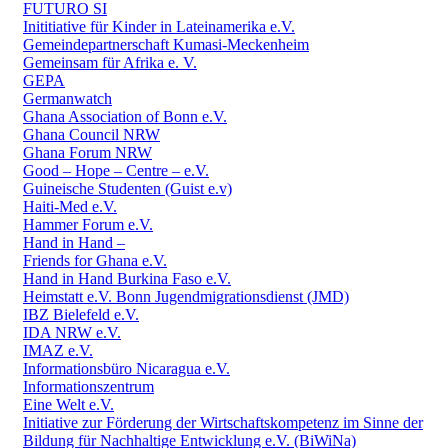
FUTURO SI
Inititiative für Kinder in Lateinamerika e.V.
Gemeindepartnerschaft Kumasi-Meckenheim
Gemeinsam für Afrika e. V.
GEPA
Germanwatch
Ghana Association of Bonn e.V.
Ghana Council NRW
Ghana Forum NRW
Good – Hope – Centre – e.V.
Guineische Studenten (Guist e.v)
Haiti-Med e.V.
Hammer Forum e.V.
Hand in Hand –
Friends for Ghana e.V.
Hand in Hand Burkina Faso e.V.
Heimstatt e.V. Bonn Jugendmigrationsdienst (JMD)
IBZ Bielefeld e.V.
IDA NRW e.V.
IMAZ e.V.
Informationsbüro Nicaragua e.V.
Informationszentrum
Eine Welt e.V.
Initiative zur Förderung der Wirtschaftskompetenz im Sinne der
Bildung für Nachhaltige Entwicklung e.V. (BiWiNa)