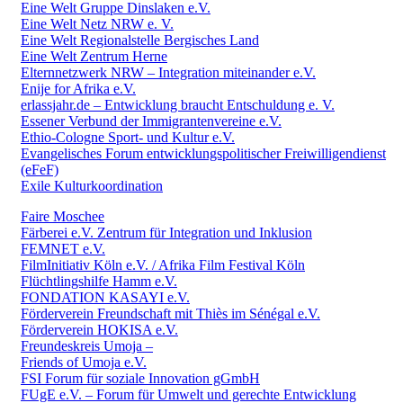
Eine Welt Gruppe Dinslaken e.V.
Eine Welt Netz NRW e. V.
Eine Welt Regionalstelle Bergisches Land
Eine Welt Zentrum Herne
Elternnetzwerk NRW – Integration miteinander e.V.
Enije for Afrika e.V.
erlassjahr.de – Entwicklung braucht Entschuldung e. V.
Essener Verbund der Immigrantenvereine e.V.
Ethio-Cologne Sport- und Kultur e.V.
Evangelisches Forum entwicklungspolitischer Freiwilligendienst
(eFeF)
Exile Kulturkoordination
Faire Moschee
Färberei e.V. Zentrum für Integration und Inklusion
FEMNET e.V.
FilmInitiativ Köln e.V. / Afrika Film Festival Köln
Flüchtlingshilfe Hamm e.V.
FONDATION KASAYI e.V.
Förderverein Freundschaft mit Thiès im Sénégal e.V.
Förderverein HOKISA e.V.
Freundeskreis Umoja –
Friends of Umoja e.V.
FSI Forum für soziale Innovation gGmbH
FUgE e.V. – Forum für Umwelt und gerechte Entwicklung