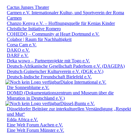
Cactus Junges Theater
Carmen e.V. Internationaler Kultur- und Sportverein der Roma
Carmen
Chanzo Kenya e.V. – Hoffnungsquelle für Kenias Kinder
Christliche Initiative Romero
COHEDO – Community at Heart Dortmund e.V.
Colabor | Raum für Nachhaltigkeit
Corsa Cam e.V.
DAKO e.V.
DARF e.V.
Deka wowo – Partnerprojekte mit Togo e.V.
Deutsch-Afrikanische Gesellschaft Paderborn e.V. (DAGEPA)
Deutsch-Guineischer Kulturverein e.V. (DGK e.V.)
Deutsch-Indische Freundschaft Bielefeld e.V.
Dialog International e.V.
Die Sonnenblume e.V.
DOMiD (Dokumentationszentrum und Museum über die
Migration in Deutschland e.V.)
Düssel-Buntu e.V.
Düsseldorfer Beiträge zur interkulturellen Verständigung „Respekt
und Mut“
Edda Africa e.V.
Eine Welt Forum Aachen e.V.
Eine Welt Forum Münster e.V.