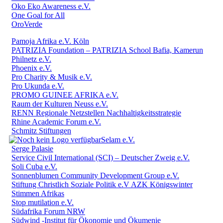
Oko Eko Awareness e.V.
One Goal for All
OroVerde
Pamoja Afrika e.V. Köln
PATRIZIA Foundation – PATRIZIA School Bafia, Kamerun
Philnetz e.V.
Phoenix e.V.
Pro Charity & Musik e.V.
Pro Ukunda e.V.
PROMO GUINEE AFRIKA e.V.
Raum der Kulturen Neuss e.V.
RENN Regionale Netzstellen Nachhaltigkeitsstrategie
Rhine Academic Forum e.V.
Schmitz Stiftungen
Selam e.V.
Serge Palasie
Service Civil International (SCI) – Deutscher Zweig e.V.
Soli Cuba e.V.
Sonnenblumen Community Development Group e.V.
Stiftung Christlich Soziale Politik e.V AZK Königswinter
Stimmen Afrikas
Stop mutilation e.V.
Südafrika Forum NRW
Südwind -Institut für Ökonomie und Ökumenie