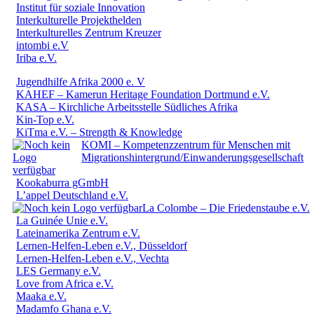
Institut für soziale Innovation
Interkulturelle Projekthelden
Interkulturelles Zentrum Kreuzer
intombi e.V
Iriba e.V.
Jugendhilfe Afrika 2000 e. V
KAHEF – Kamerun Heritage Foundation Dortmund e.V.
KASA – Kirchliche Arbeitsstelle Südliches Afrika
Kin-Top e.V.
KiTma e.V. – Strength & Knowledge
KOMI – Kompetenzzentrum für Menschen mit
Migrationshintergrund/Einwanderungsgesellschaft
Kookaburra gGmbH
L’appel Deutschland e.V.
La Colombe – Die Friedenstaube e.V.
La Guinée Unie e.V.
Lateinamerika Zentrum e.V.
Lernen-Helfen-Leben e.V., Düsseldorf
Lernen-Helfen-Leben e.V., Vechta
LES Germany e.V.
Love from Africa e.V.
Maaka e.V.
Madamfo Ghana e.V.