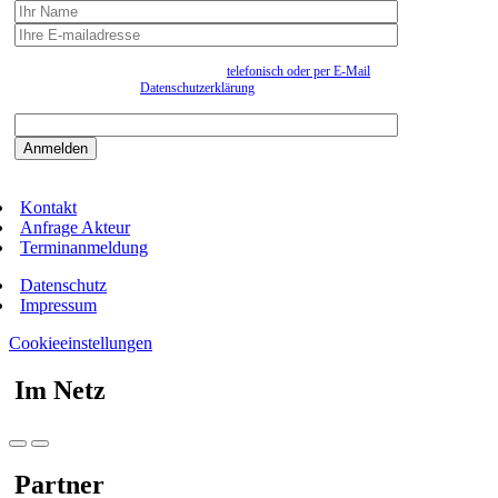
Wir erfassen Ihre Daten, um Ihnen in unregelmässigen Abständen Information senden zu
können. Eine Abmeldung kann jederzeit
telefonisch oder per E-Mail
erfolgen. Näheres
entnehmen Sie bitte der
Datenschutzerklärung
.
Bitte beantworten sie die Sicherheitsfrage:
9:3=
Kontakt
Anfrage Akteur
Terminanmeldung
Datenschutz
Impressum
Cookieeinstellungen
Im Netz
Partner