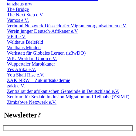
tanzhaus nrw
The Bridge
The Next Step e.V.
Vamos e.V.
Verbund Netzwerk Düsseldorfer Migrantenorganisationen e.V.
Verein junger Deutsch-Afrikaner e.V
VKII e.V.
Welthaus Bielefeld
Welthaus Minden
Werkstatt für Globales Lernen (iz3wDO)
WIU World in Union e.V.
Wuppertaler Marokkaner
Yes Afrika e.V.
You Shall Rise e.V.
ZAK NRW – Zukunftsakademie
zakk e.V.
Zentralrat der afrikanischen Gemeinde in Deutschland e.V.
Zentrum für Soziale Inklusion Migration und Teilhabe (ZSIMT)
Zimbabwe Netzwerk e.V.
Newsletter?