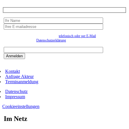
Wir erfassen Ihre Daten, um Ihnen in unregelmässigen Abständen Information senden zu
können. Eine Abmeldung kann jederzeit
telefonisch oder per E-Mail
erfolgen. Näheres
entnehmen Sie bitte der
Datenschutzerklärung
.
Bitte beantworten sie die Sicherheitsfrage:
9:3=
Kontakt
Anfrage Akteur
Terminanmeldung
Datenschutz
Impressum
Cookieeinstellungen
Im Netz