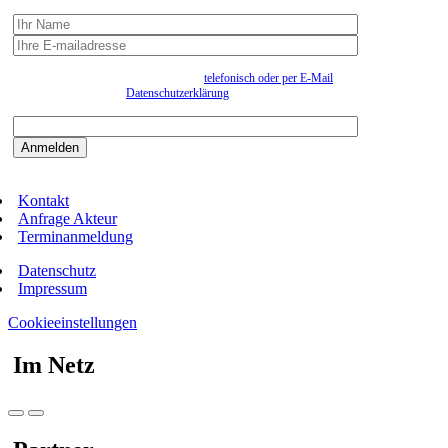
Wir erfassen Ihre Daten, um Ihnen in unregelmässigen Abständen Information senden zu
können. Eine Abmeldung kann jederzeit
telefonisch oder per E-Mail
erfolgen. Näheres
entnehmen Sie bitte der
Datenschutzerklärung
.
Bitte beantworten sie die Sicherheitsfrage:
9:3=
Kontakt
Anfrage Akteur
Terminanmeldung
Datenschutz
Impressum
Cookieeinstellungen
Im Netz