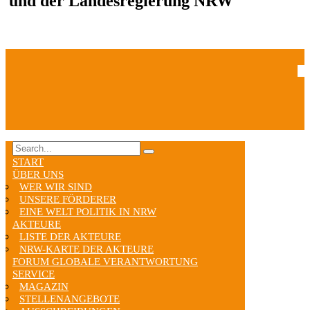
und der Landesregierung NRW
START
ÜBER UNS
WER WIR SIND
UNSERE FÖRDERER
EINE WELT POLITIK IN NRW
AKTEURE
LISTE DER AKTEURE
NRW-KARTE DER AKTEURE
FORUM GLOBALE VERANTWORTUNG
SERVICE
MAGAZIN
STELLENANGEBOTE