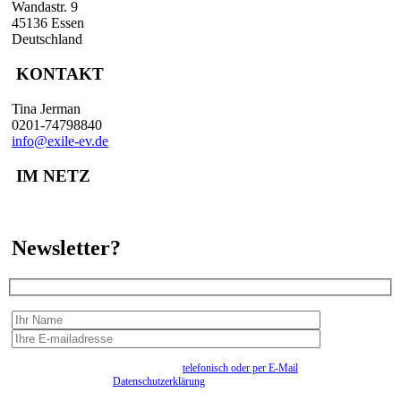
Wandastr. 9
45136 Essen
Deutschland
KONTAKT
Tina Jerman
0201-74798840
info@exile-ev.de
IM NETZ
Newsletter?
Wir erfassen Ihre Daten, um Ihnen in unregelmässigen Abständen Information senden zu
können. Eine Abmeldung kann jederzeit
telefonisch oder per E-Mail
erfolgen. Näheres
entnehmen Sie bitte der
Datenschutzerklärung
.
Bitte beantworten sie die Sicherheitsfrage:
9:3=