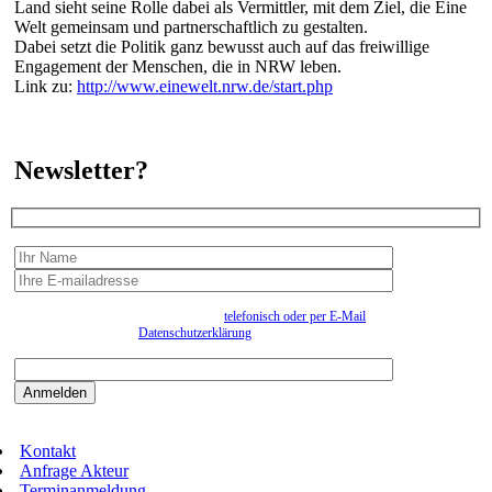
Land sieht seine Rolle dabei als Vermittler, mit dem Ziel, die Eine
Welt gemeinsam und partnerschaftlich zu gestalten.
Dabei setzt die Politik ganz bewusst auch auf das freiwillige
Engagement der Menschen, die in NRW leben.
Link zu:
http://www.einewelt.nrw.de/start.php
Newsletter?
Wir erfassen Ihre Daten, um Ihnen in unregelmässigen Abständen Information senden zu
können. Eine Abmeldung kann jederzeit
telefonisch oder per E-Mail
erfolgen. Näheres
entnehmen Sie bitte der
Datenschutzerklärung
.
Bitte beantworten sie die Sicherheitsfrage:
9:3=
Kontakt
Anfrage Akteur
Terminanmeldung