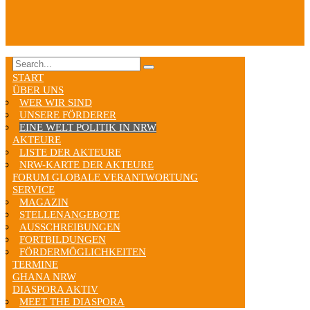
START
ÜBER UNS
WER WIR SIND
UNSERE FÖRDERER
EINE WELT POLITIK IN NRW
AKTEURE
LISTE DER AKTEURE
NRW-KARTE DER AKTEURE
FORUM GLOBALE VERANTWORTUNG
SERVICE
MAGAZIN
STELLENANGEBOTE
AUSSCHREIBUNGEN
FORTBILDUNGEN
FÖRDERMÖGLICHKEITEN
TERMINE
GHANA NRW
DIASPORA AKTIV
MEET THE DIASPORA