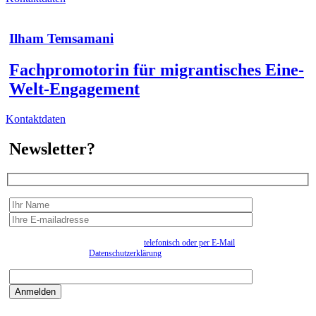
Ilham Temsamani
Fachpromotorin für migrantisches Eine-
Welt-Engagement
Kontaktdaten
Newsletter?
Wir erfassen Ihre Daten, um Ihnen in unregelmässigen Abständen Information senden zu
können. Eine Abmeldung kann jederzeit
telefonisch oder per E-Mail
erfolgen. Näheres
entnehmen Sie bitte der
Datenschutzerklärung
.
Bitte beantworten sie die Sicherheitsfrage:
9:3=