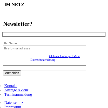
IM NETZ
Newsletter?
Wir erfassen Ihre Daten, um Ihnen in unregelmässigen Abständen Information senden zu
können. Eine Abmeldung kann jederzeit
telefonisch oder per E-Mail
erfolgen. Näheres
entnehmen Sie bitte der
Datenschutzerklärung
.
Bitte beantworten sie die Sicherheitsfrage:
9:3=
Kontakt
Anfrage Akteur
Terminanmeldung
Datenschutz
Impressum