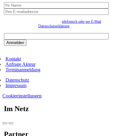
Wir erfassen Ihre Daten, um Ihnen in unregelmässigen Abständen Information senden zu
können. Eine Abmeldung kann jederzeit
telefonisch oder per E-Mail
erfolgen. Näheres
entnehmen Sie bitte der
Datenschutzerklärung
.
Bitte beantworten sie die Sicherheitsfrage:
9:3=
Kontakt
Anfrage Akteur
Terminanmeldung
Datenschutz
Impressum
Cookieeinstellungen
Im Netz
Partner