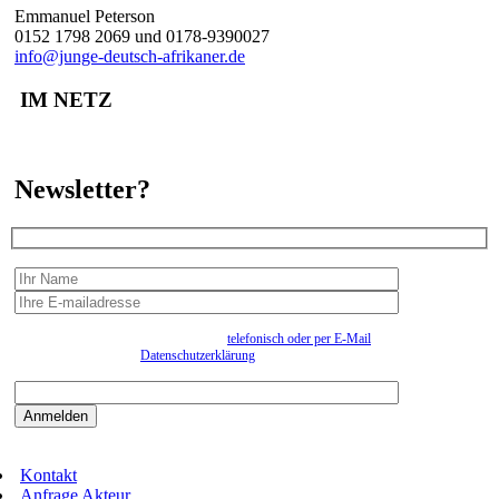
Emmanuel Peterson
0152 1798 2069 und 0178-9390027
info@junge-deutsch-afrikaner.de
IM NETZ
Newsletter?
Wir erfassen Ihre Daten, um Ihnen in unregelmässigen Abständen Information senden zu
können. Eine Abmeldung kann jederzeit
telefonisch oder per E-Mail
erfolgen. Näheres
entnehmen Sie bitte der
Datenschutzerklärung
.
Bitte beantworten sie die Sicherheitsfrage:
9:3=
Kontakt
Anfrage Akteur