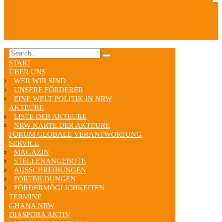
START
ÜBER UNS
WER WIR SIND
UNSERE FÖRDERER
EINE WELT POLITIK IN NRW
AKTEURE
LISTE DER AKTEURE
NRW-KARTE DER AKTEURE
FORUM GLOBALE VERANTWORTUNG
SERVICE
MAGAZIN
STELLENANGEBOTE
AUSSCHREIBUNGEN
FORTBILDUNGEN
FÖRDERMÖGLICHKEITEN
TERMINE
GHANA NRW
DIASPORA AKTIV