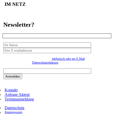
IM NETZ
Newsletter?
Wir erfassen Ihre Daten, um Ihnen in unregelmässigen Abständen Information senden zu
können. Eine Abmeldung kann jederzeit
telefonisch oder per E-Mail
erfolgen. Näheres
entnehmen Sie bitte der
Datenschutzerklärung
.
Bitte beantworten sie die Sicherheitsfrage:
9:3=
Kontakt
Anfrage Akteur
Terminanmeldung
Datenschutz
Impressum