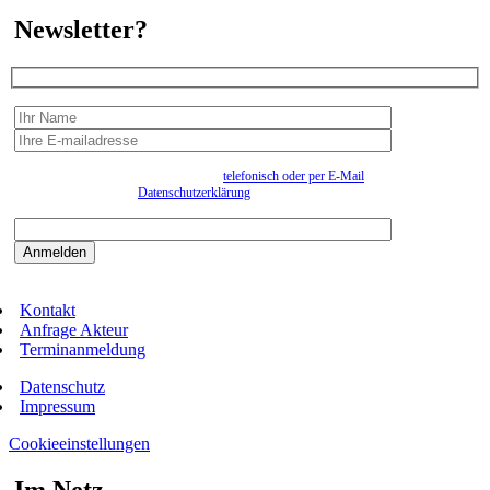
Newsletter?
Wir erfassen Ihre Daten, um Ihnen in unregelmässigen Abständen Information senden zu
können. Eine Abmeldung kann jederzeit
telefonisch oder per E-Mail
erfolgen. Näheres
entnehmen Sie bitte der
Datenschutzerklärung
.
Bitte beantworten sie die Sicherheitsfrage:
9:3=
Kontakt
Anfrage Akteur
Terminanmeldung
Datenschutz
Impressum
Cookieeinstellungen
Im Netz