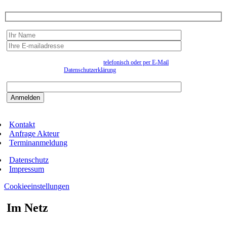
Wir erfassen Ihre Daten, um Ihnen in unregelmässigen Abständen Information senden zu
können. Eine Abmeldung kann jederzeit
telefonisch oder per E-Mail
erfolgen. Näheres
entnehmen Sie bitte der
Datenschutzerklärung
.
Bitte beantworten sie die Sicherheitsfrage:
9:3=
Kontakt
Anfrage Akteur
Terminanmeldung
Datenschutz
Impressum
Cookieeinstellungen
Im Netz