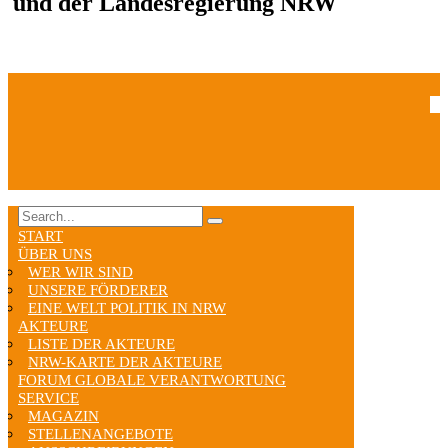
und der Landesregierung NRW
START
ÜBER UNS
WER WIR SIND
UNSERE FÖRDERER
EINE WELT POLITIK IN NRW
AKTEURE
LISTE DER AKTEURE
NRW-KARTE DER AKTEURE
FORUM GLOBALE VERANTWORTUNG
SERVICE
MAGAZIN
STELLENANGEBOTE