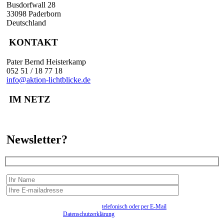
Busdorfwall 28
33098 Paderborn
Deutschland
KONTAKT
Pater Bernd Heisterkamp
052 51 / 18 77 18
info@aktion-lichtblicke.de
IM NETZ
Newsletter?
Wir erfassen Ihre Daten, um Ihnen in unregelmässigen Abständen Information senden zu
können. Eine Abmeldung kann jederzeit
telefonisch oder per E-Mail
erfolgen. Näheres
entnehmen Sie bitte der
Datenschutzerklärung
.
Bitte beantworten sie die Sicherheitsfrage:
9:3=