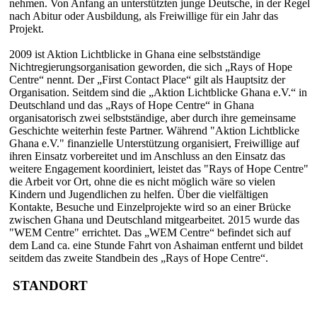
nehmen. Von Anfang an unterstützten junge Deutsche, in der Regel
nach Abitur oder Ausbildung, als Freiwillige für ein Jahr das
Projekt.
2009 ist Aktion Lichtblicke in Ghana eine selbstständige
Nichtregierungsorganisation geworden, die sich „Rays of Hope
Centre“ nennt. Der „First Contact Place“ gilt als Hauptsitz der
Organisation. Seitdem sind die „Aktion Lichtblicke Ghana e.V.“ in
Deutschland und das „Rays of Hope Centre“ in Ghana
organisatorisch zwei selbstständige, aber durch ihre gemeinsame
Geschichte weiterhin feste Partner. Während "Aktion Lichtblicke
Ghana e.V." finanzielle Unterstützung organisiert, Freiwillige auf
ihren Einsatz vorbereitet und im Anschluss an den Einsatz das
weitere Engagement koordiniert, leistet das "Rays of Hope Centre"
die Arbeit vor Ort, ohne die es nicht möglich wäre so vielen
Kindern und Jugendlichen zu helfen. Über die vielfältigen
Kontakte, Besuche und Einzelprojekte wird so an einer Brücke
zwischen Ghana und Deutschland mitgearbeitet. 2015 wurde das
"WEM Centre" errichtet. Das „WEM Centre“ befindet sich auf
dem Land ca. eine Stunde Fahrt von Ashaiman entfernt und bildet
seitdem das zweite Standbein des „Rays of Hope Centre“.
STANDORT