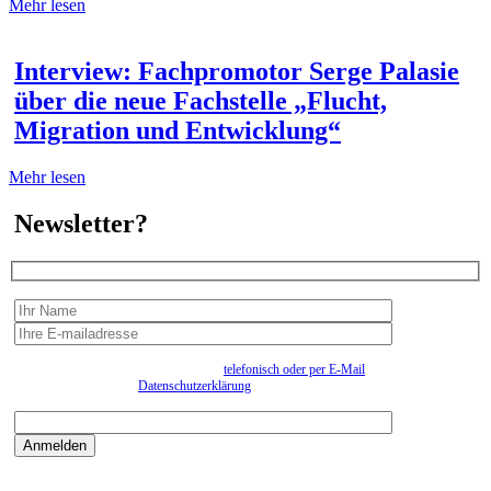
Mehr lesen
Interview: Fachpromotor Serge Palasie
über die neue Fachstelle „Flucht,
Migration und Entwicklung“
Mehr lesen
Newsletter?
Wir erfassen Ihre Daten, um Ihnen in unregelmässigen Abständen Information senden zu
können. Eine Abmeldung kann jederzeit
telefonisch oder per E-Mail
erfolgen. Näheres
entnehmen Sie bitte der
Datenschutzerklärung
.
Bitte beantworten sie die Sicherheitsfrage:
9:3=