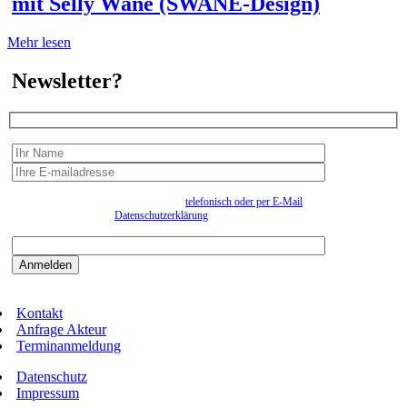
mit Selly Wane (SWANE-Design)
Mehr lesen
Newsletter?
Wir erfassen Ihre Daten, um Ihnen in unregelmässigen Abständen Information senden zu
können. Eine Abmeldung kann jederzeit
telefonisch oder per E-Mail
erfolgen. Näheres
entnehmen Sie bitte der
Datenschutzerklärung
.
Bitte beantworten sie die Sicherheitsfrage:
9:3=
Kontakt
Anfrage Akteur
Terminanmeldung
Datenschutz
Impressum