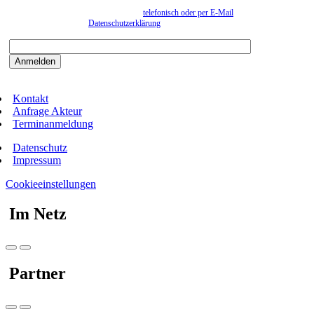
Wir erfassen Ihre Daten, um Ihnen in unregelmässigen Abständen Information senden zu
können. Eine Abmeldung kann jederzeit
telefonisch oder per E-Mail
erfolgen. Näheres
entnehmen Sie bitte der
Datenschutzerklärung
.
Bitte beantworten sie die Sicherheitsfrage:
9:3=
Kontakt
Anfrage Akteur
Terminanmeldung
Datenschutz
Impressum
Cookieeinstellungen
Im Netz
Partner