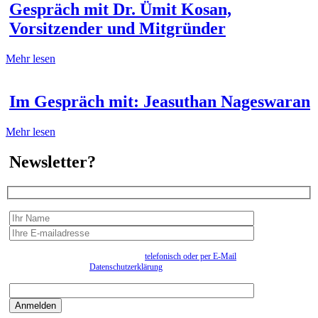
Gespräch mit Dr. Ümit Kosan,
Vorsitzender und Mitgründer
Mehr lesen
Im Gespräch mit: Jeasuthan Nageswaran
Mehr lesen
Newsletter?
Wir erfassen Ihre Daten, um Ihnen in unregelmässigen Abständen Information senden zu
können. Eine Abmeldung kann jederzeit
telefonisch oder per E-Mail
erfolgen. Näheres
entnehmen Sie bitte der
Datenschutzerklärung
.
Bitte beantworten sie die Sicherheitsfrage:
9:3=