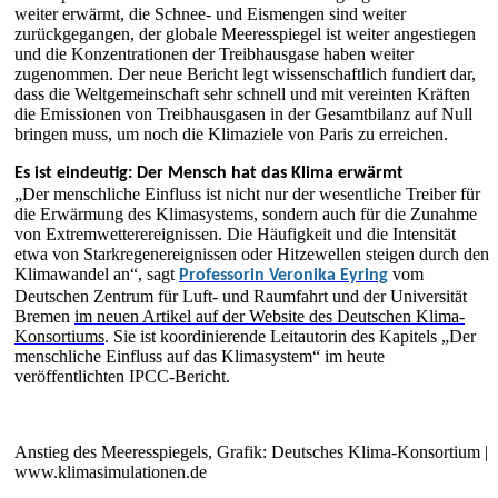
weiter erwärmt, die Schnee- und Eismengen sind weiter
zurückgegangen, der globale Meeresspiegel ist weiter angestiegen
und die Konzentrationen der Treibhausgase haben weiter
zugenommen. Der neue Bericht legt wissenschaftlich fundiert dar,
dass die Weltgemeinschaft sehr schnell und mit vereinten Kräften
die Emissionen von Treibhausgasen in der Gesamtbilanz auf Null
bringen muss, um noch die Klimaziele von Paris zu erreichen.
Es ist eindeutig: Der Mensch hat das Klima erwärmt
„Der menschliche Einfluss ist nicht nur der wesentliche Treiber für
die Erwärmung des Klimasystems, sondern auch für die Zunahme
von Extremwetterereignissen. Die Häufigkeit und die Intensität
etwa von Starkregenereignissen oder Hitzewellen steigen durch den
Klimawandel an“, sagt
vom
Professorin Veronika Eyring
Deutschen Zentrum für Luft- und Raumfahrt und der Universität
Bremen
im neuen Artikel auf der Website des Deutschen Klima-
Konsortiums
. Sie ist koordinierende Leitautorin des Kapitels „Der
menschliche Einfluss auf das Klimasystem“ im heute
veröffentlichten IPCC-Bericht.
Anstieg des Meeresspiegels, Grafik: Deutsches Klima-Konsortium |
www.klimasimulationen.de