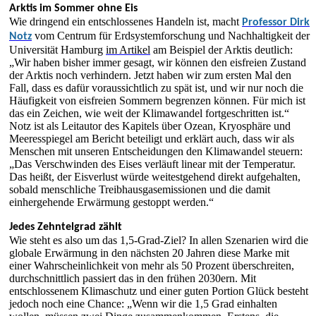
Arktis im Sommer ohne Eis
Wie dringend ein entschlossenes Handeln ist, macht
Professor Dirk
vom Centrum für Erdsystemforschung und Nachhaltigkeit der
Notz
Universität Hamburg
im Artikel
am Beispiel der Arktis deutlich:
„Wir haben bisher immer gesagt, wir können den eisfreien Zustand
der Arktis noch verhindern. Jetzt haben wir zum ersten Mal den
Fall, dass es dafür voraussichtlich zu spät ist, und wir nur noch die
Häufigkeit von eisfreien Sommern begrenzen können. Für mich ist
das ein Zeichen, wie weit der Klimawandel fortgeschritten ist.“
Notz ist als Leitautor des Kapitels über Ozean, Kryosphäre und
Meeresspiegel am Bericht beteiligt und erklärt auch, dass wir als
Menschen mit unseren Entscheidungen den Klimawandel steuern:
„Das Verschwinden des Eises verläuft linear mit der Temperatur.
Das heißt, der Eisverlust würde weitestgehend direkt aufgehalten,
sobald menschliche Treibhausgasemissionen und die damit
einhergehende Erwärmung gestoppt werden.“
Jedes Zehntelgrad zählt
Wie steht es also um das 1,5-Grad-Ziel? In allen Szenarien wird die
globale Erwärmung in den nächsten 20 Jahren diese Marke mit
einer Wahrscheinlichkeit von mehr als 50 Prozent überschreiten,
durchschnittlich passiert das in den frühen 2030ern. Mit
entschlossenem Klimaschutz und einer guten Portion Glück besteht
jedoch noch eine Chance: „Wenn wir die 1,5 Grad einhalten