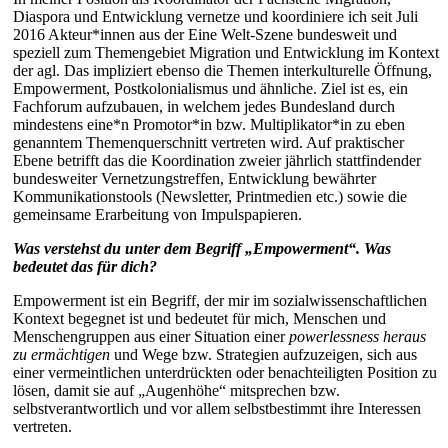
Diaspora und Entwicklung vernetze und koordiniere ich seit Juli
2016 Akteur*innen aus der Eine Welt-Szene bundesweit und
speziell zum Themengebiet Migration und Entwicklung im Kontext
der agl. Das impliziert ebenso die Themen interkulturelle Öffnung,
Empowerment, Postkolonialismus und ähnliche. Ziel ist es, ein
Fachforum aufzubauen, in welchem jedes Bundesland durch
mindestens eine*n Promotor*in bzw. Multiplikator*in zu eben
genanntem Themenquerschnitt vertreten wird. Auf praktischer
Ebene betrifft das die Koordination zweier jährlich stattfindender
bundesweiter Vernetzungstreffen, Entwicklung bewährter
Kommunikationstools (Newsletter, Printmedien etc.) sowie die
gemeinsame Erarbeitung von Impulspapieren.
Was verstehst du unter dem Begriff „Empowerment“. Was
bedeutet das für dich?
Empowerment ist ein Begriff, der mir im sozialwissenschaftlichen
Kontext begegnet ist und bedeutet für mich, Menschen und
Menschengruppen aus einer Situation einer
powerlessness heraus
zu ermächtigen
und Wege bzw. Strategien aufzuzeigen, sich aus
einer vermeintlichen unterdrückten oder benachteiligten Position zu
lösen, damit sie auf „Augenhöhe“ mitsprechen bzw.
selbstverantwortlich und vor allem selbstbestimmt ihre Interessen
vertreten.