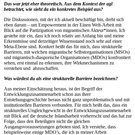
Das war jetzt eher theoretisch. Aus dem Kontext der agl
betrachtet, wie sieht da ein konkretes Beispiel aus?
Die Diskussionen, mit der ich aktuell beschäftigt bin, dreht sich
eben darum – um Empowerment in der Einen Welt-Arbeit mit
Blick auf die Partizipation von migrantischen Akteur*innen. Ich
gestehe mir ein, dass ich noch relativ am Anfang bin und meine
Erkenntnisse und derzeitiger Wissensstand noch sehr auf einer
Meta-Ebene sind. Konkret heißt das für mich, dass strukturelle
Barrieren, mit welchen migrantische Selbstorganisationen (MSOs)
und migrantisch-diasporische Organisationen (MDOs) konfrontiert
sehen, erst einmal zu erkennen, ihre Wirkmechanismen zu
verstehen und abzuschaffen.
Was würdest du als eine strukturelle Barriere bezeichnen?
Aus meiner Einschätzung heraus, ist der Begriff der
Entwicklungszusammenarbeit schon aus ihrer
Entstehungsgeschichte heraus nicht ganz unproblematisch und mit
institutionellen Barrieren verbunden. Für mich heißt das, dass ein
strukturelles Ungleichgewicht in der Entwicklungszusammenarbeit
mit Blick auf die deutsche Inlandsarbeit vorherrscht und das hat zur
Folge, dass den Beteiligten nicht die gleichen
Ausgangsvoraussetzungen geboten sind. Ich verstehe, dass
beispielsweise einige MDO’s, die ich in meiner Arbeit