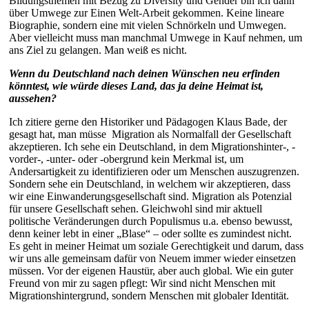
Bildungsthemen mit Bezug zu Diversity und Gender bin ich dann
über Umwege zur Einen Welt-Arbeit gekommen. Keine lineare
Biographie, sondern eine mit vielen Schnörkeln und Umwegen.
Aber vielleicht muss man manchmal Umwege in Kauf nehmen, um
ans Ziel zu gelangen. Man weiß es nicht.
Wenn du Deutschland nach deinen Wünschen neu erfinden
könntest, wie würde dieses Land, das ja deine Heimat ist,
aussehen?
Ich zitiere gerne den Historiker und Pädagogen Klaus Bade, der
gesagt hat, man müsse Migration als Normalfall der Gesellschaft
akzeptieren. Ich sehe ein Deutschland, in dem Migrationshinter-, -
vorder-, -unter- oder -obergrund kein Merkmal ist, um
Andersartigkeit zu identifizieren oder um Menschen auszugrenzen.
Sondern sehe ein Deutschland, in welchem wir akzeptieren, dass
wir eine Einwanderungsgesellschaft sind. Migration als Potenzial
für unsere Gesellschaft sehen. Gleichwohl sind mir aktuell
politische Veränderungen durch Populismus u.a. ebenso bewusst,
denn keiner lebt in einer „Blase“ – oder sollte es zumindest nicht.
Es geht in meiner Heimat um soziale Gerechtigkeit und darum, dass
wir uns alle gemeinsam dafür von Neuem immer wieder einsetzen
müssen. Vor der eigenen Haustür, aber auch global. Wie ein guter
Freund von mir zu sagen pflegt: Wir sind nicht Menschen mit
Migrationshintergrund, sondern Menschen mit globaler Identität.