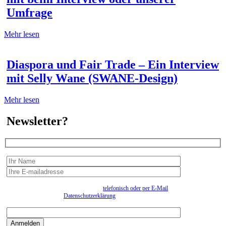
Umfrage
Mehr lesen
Diaspora und Fair Trade – Ein Interview
mit Selly Wane (SWANE-Design)
Mehr lesen
Newsletter?
Wir erfassen Ihre Daten, um Ihnen in unregelmässigen Abständen Information senden zu
können. Eine Abmeldung kann jederzeit
telefonisch oder per E-Mail
erfolgen. Näheres
entnehmen Sie bitte der
Datenschutzerklärung
.
Bitte beantworten sie die Sicherheitsfrage:
9:3=