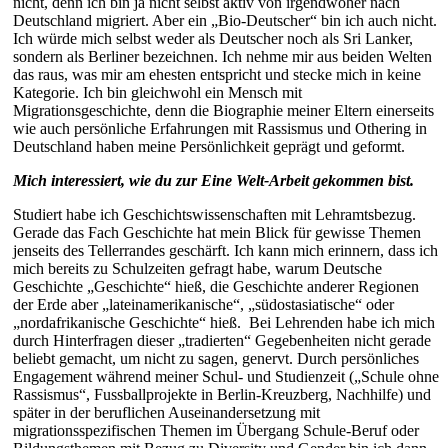
nicht, denn ich bin ja nicht selbst aktiv von irgendwoher nach
Deutschland migriert. Aber ein „Bio-Deutscher“ bin ich auch nicht.
Ich würde mich selbst weder als Deutscher noch als Sri Lanker,
sondern als Berliner bezeichnen. Ich nehme mir aus beiden Welten
das raus, was mir am ehesten entspricht und stecke mich in keine
Kategorie. Ich bin gleichwohl ein Mensch mit
Migrationsgeschichte, denn die Biographie meiner Eltern einerseits
wie auch persönliche Erfahrungen mit Rassismus und Othering in
Deutschland haben meine Persönlichkeit geprägt und geformt.
Mich interessiert, wie du zur Eine Welt-Arbeit gekommen bist.
Studiert habe ich Geschichtswissenschaften mit Lehramtsbezug.
Gerade das Fach Geschichte hat mein Blick für gewisse Themen
jenseits des Tellerrandes geschärft. Ich kann mich erinnern, dass ich
mich bereits zu Schulzeiten gefragt habe, warum Deutsche
Geschichte „Geschichte“ hieß, die Geschichte anderer Regionen
der Erde aber „lateinamerikanische“, „südostasiatische“ oder
„nordafrikanische Geschichte“ hieß. Bei Lehrenden habe ich mich
durch Hinterfragen dieser „tradierten“ Gegebenheiten nicht gerade
beliebt gemacht, um nicht zu sagen, genervt. Durch persönliches
Engagement während meiner Schul- und Studienzeit („Schule ohne
Rassismus“, Fussballprojekte in Berlin-Kreuzberg, Nachhilfe) und
später in der beruflichen Auseinandersetzung mit
migrationsspezifischen Themen im Übergang Schule-Beruf oder