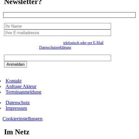
Newsletter?
Wir erfassen Ihre Daten, um Ihnen in unregelmässigen Abständen Information senden zu
können. Eine Abmeldung kann jederzeit
telefonisch oder per E-Mail
erfolgen. Näheres
entnehmen Sie bitte der
Datenschutzerklärung
.
Bitte beantworten sie die Sicherheitsfrage:
9:3=
Kontakt
Anfrage Akteur
Terminanmeldung
Datenschutz
Impressum
Cookieeinstellungen
Im Netz