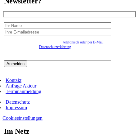
Newsletter?
Wir erfassen Ihre Daten, um Ihnen in unregelmässigen Abständen Information senden zu
können. Eine Abmeldung kann jederzeit
telefonisch oder per E-Mail
erfolgen. Näheres
entnehmen Sie bitte der
Datenschutzerklärung
.
Bitte beantworten sie die Sicherheitsfrage:
9:3=
Kontakt
Anfrage Akteur
Terminanmeldung
Datenschutz
Impressum
Cookieeinstellungen
Im Netz