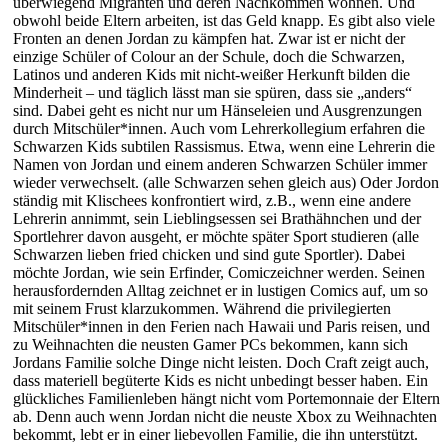
überwiegend Migranten und deren Nachkommen wohnen. Und
obwohl beide Eltern arbeiten, ist das Geld knapp. Es gibt also viele
Fronten an denen Jordan zu kämpfen hat. Zwar ist er nicht der
einzige Schüler of Colour an der Schule, doch die Schwarzen,
Latinos und anderen Kids mit nicht-weißer Herkunft bilden die
Minderheit – und täglich lässt man sie spüren, dass sie „anders“
sind. Dabei geht es nicht nur um Hänseleien und Ausgrenzungen
durch Mitschüler*innen. Auch vom Lehrerkollegium erfahren die
Schwarzen Kids subtilen Rassismus. Etwa, wenn eine Lehrerin die
Namen von Jordan und einem anderen Schwarzen Schüler immer
wieder verwechselt. (alle Schwarzen sehen gleich aus) Oder Jordon
ständig mit Klischees konfrontiert wird, z.B., wenn eine andere
Lehrerin annimmt, sein Lieblingsessen sei Brathähnchen und der
Sportlehrer davon ausgeht, er möchte später Sport studieren (alle
Schwarzen lieben fried chicken und sind gute Sportler). Dabei
möchte Jordan, wie sein Erfinder, Comiczeichner werden. Seinen
herausfordernden Alltag zeichnet er in lustigen Comics auf, um so
mit seinem Frust klarzukommen. Während die privilegierten
Mitschüler*innen in den Ferien nach Hawaii und Paris reisen, und
zu Weihnachten die neusten Gamer PCs bekommen, kann sich
Jordans Familie solche Dinge nicht leisten. Doch Craft zeigt auch,
dass materiell begüterte Kids es nicht unbedingt besser haben. Ein
glückliches Familienleben hängt nicht vom Portemonnaie der Eltern
ab. Denn auch wenn Jordan nicht die neuste Xbox zu Weihnachten
bekommt, lebt er in einer liebevollen Familie, die ihn unterstützt.