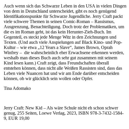
Auch wenn sich das Schwarze Leben in den USA in vielen Dingen
von dem in Deutschland unterscheidet, gibt es noch genügend
Identifikationspunkte für Schwarze Jugendliche. Jerry Craft packt
viele schwere Themen in seinen Comic-Roman – Rassismus,
Ausgrenzung, Benachteiligung. Doch trotz der Problematiken, um
die es im Roman geht, ist das kein Herunter-Zieh-Buch. Im
Gegenteil, es steckt jede Menge Witz in den Zeichnungen und
Texten. (Und auch viele Anspielungen auf Black Kino- und Pop-
Kultur – wie etwa „12 Years a Slave“, James Brown, Oprah
Winfrey – die wahrscheinlich eher Erwachsene erkennen werden,
weshalb man dieses Buch auch sehr gut zusammen mit seinem
Kind lesen kann.) Craft zeigt, dass Freundschaften überall
entstehen können, dass nicht alle Weißen Rassisten sind, dass das
Leben viele Nuancen hat und wir am Ende darüber entscheiden
können, ob wir glücklich sein wollen oder Opfer.
Tina Adomako
Jerry Craft: New Kid – Als wäre Schule nicht eh schon schwer
genug, 255 Seiten, Loewe Verlag, 2023, ISBN 978-3-7432-1584-
9, EUR 19,00