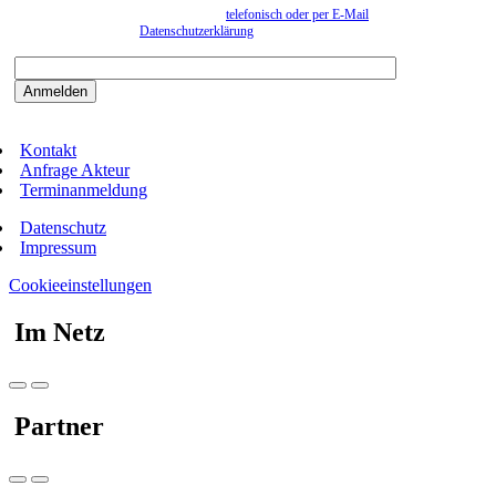
können. Eine Abmeldung kann jederzeit
telefonisch oder per E-Mail
erfolgen. Näheres
entnehmen Sie bitte der
Datenschutzerklärung
.
Bitte beantworten sie die Sicherheitsfrage:
9:3=
Kontakt
Anfrage Akteur
Terminanmeldung
Datenschutz
Impressum
Cookieeinstellungen
Im Netz
Partner