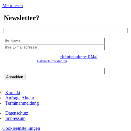
Mehr lesen
Newsletter?
Wir erfassen Ihre Daten, um Ihnen in unregelmässigen Abständen Information senden zu
können. Eine Abmeldung kann jederzeit
telefonisch oder per E-Mail
erfolgen. Näheres
entnehmen Sie bitte der
Datenschutzerklärung
.
Bitte beantworten sie die Sicherheitsfrage:
9:3=
Kontakt
Anfrage Akteur
Terminanmeldung
Datenschutz
Impressum
Cookieeinstellungen