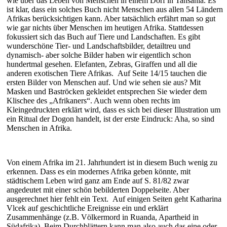
wie über das Leben von Menschen in einem Dorf in Tansania. Es
ist klar, dass ein solches Buch nicht Menschen aus allen 54 Ländern
Afrikas berücksichtigen kann. Aber tatsächlich erfährt man so gut
wie gar nichts über Menschen im heutigen Afrika. Stattdessen
fokussiert sich das Buch auf Tiere und Landschaften. Es gibt
wunderschöne Tier- und Landschaftsbilder, detailtreu und
dynamisch- aber solche Bilder haben wir eigentlich schon
hundertmal gesehen. Elefanten, Zebras, Giraffen und all die
anderen exotischen Tiere Afrikas. Auf Seite 14/15 tauchen die
ersten Bilder von Menschen auf. Und wie sehen sie aus? Mit
Masken und Baströcken gekleidet entsprechen Sie wieder dem
Klischee des „Afrikaners“. Auch wenn oben rechts im
Kleingedruckten erklärt wird, dass es sich bei dieser Illustration um
ein Ritual der Dogon handelt, ist der erste Eindruck: Aha, so sind
Menschen in Afrika.
Von einem Afrika im 21. Jahrhundert ist in diesem Buch wenig zu
erkennen. Dass es ein modernes Afrika geben könnte, mit
städtischem Leben wird ganz am Ende auf S. 81/82 zwar
angedeutet mit einer schön bebilderten Doppelseite. Aber
ausgerechnet hier fehlt ein Text. Auf einigen Seiten geht Katharina
Vlcek auf geschichtliche Ereignisse ein und erklärt
Zusammenhänge (z.B. Völkermord in Ruanda, Apartheid in
Südafrika). Beim Durchblättern kann man also auch das eine oder