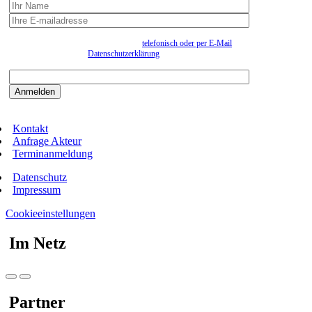
Wir erfassen Ihre Daten, um Ihnen in unregelmässigen Abständen Information senden zu
können. Eine Abmeldung kann jederzeit
telefonisch oder per E-Mail
erfolgen. Näheres
entnehmen Sie bitte der
Datenschutzerklärung
.
Bitte beantworten sie die Sicherheitsfrage:
9:3=
Kontakt
Anfrage Akteur
Terminanmeldung
Datenschutz
Impressum
Cookieeinstellungen
Im Netz
Partner