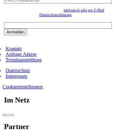
Wir erfassen Ihre Daten, um Ihnen in unregelmässigen Abständen Information senden zu
können. Eine Abmeldung kann jederzeit
telefonisch oder per E-Mail
erfolgen. Näheres
entnehmen Sie bitte der
Datenschutzerklärung
.
Bitte beantworten sie die Sicherheitsfrage:
9:3=
Kontakt
Anfrage Akteur
Terminanmeldung
Datenschutz
Impressum
Cookieeinstellungen
Im Netz
Partner