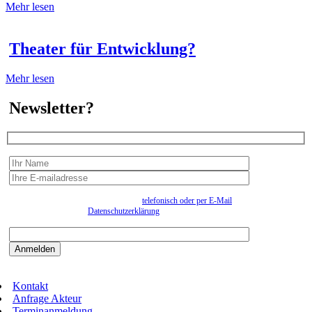
Mehr lesen
Theater für Entwicklung?
Mehr lesen
Newsletter?
Wir erfassen Ihre Daten, um Ihnen in unregelmässigen Abständen Information senden zu
können. Eine Abmeldung kann jederzeit
telefonisch oder per E-Mail
erfolgen. Näheres
entnehmen Sie bitte der
Datenschutzerklärung
.
Bitte beantworten sie die Sicherheitsfrage:
9:3=
Kontakt
Anfrage Akteur
Terminanmeldung