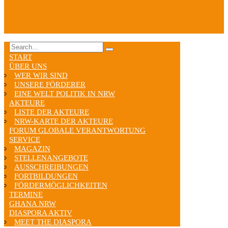
START
ÜBER UNS
WER WIR SIND
UNSERE FÖRDERER
EINE WELT POLITIK IN NRW
AKTEURE
LISTE DER AKTEURE
NRW-KARTE DER AKTEURE
FORUM GLOBALE VERANTWORTUNG
SERVICE
MAGAZIN
STELLENANGEBOTE
AUSSCHREIBUNGEN
FORTBILDUNGEN
FÖRDERMÖGLICHKEITEN
TERMINE
GHANA NRW
DIASPORA AKTIV
MEET THE DIASPORA