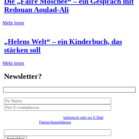
Die „Faire Moschee“ – ein Gespräch mit
Redouan Aoulad-Ali
Mehr lesen
„Helens Welt“ – ein Kinderbuch, das
stärken soll
Mehr lesen
Newsletter?
Wir erfassen Ihre Daten, um Ihnen in unregelmässigen Abständen Information senden zu
können. Eine Abmeldung kann jederzeit
telefonisch oder per E-Mail
erfolgen. Näheres
entnehmen Sie bitte der
Datenschutzerklärung
.
Bitte beantworten sie die Sicherheitsfrage:
9:3=