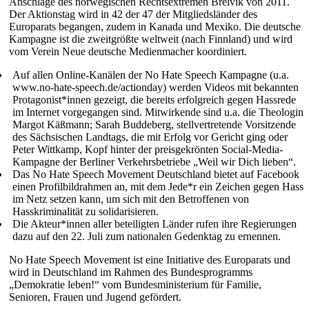
Anschläge des norwegischen Rechtsextremen Breivik von 2011.
Der Aktionstag wird in 42 der 47 der Mitgliedsländer des
Europarats begangen, zudem in Kanada und Mexiko. Die deutsche
Kampagne ist die zweitgrößte weltweit (nach Finnland) und wird
vom Verein Neue deutsche Medienmacher koordiniert.
Auf allen Online-Kanälen der No Hate Speech Kampagne (u.a.
www.no-hate-speech.de/actionday) werden Videos mit bekannten
Protagonist*innen gezeigt, die bereits erfolgreich gegen Hassrede
im Internet vorgegangen sind. Mitwirkende sind u.a. die Theologin
Margot Käßmann; Sarah Buddeberg, stellvertretende Vorsitzende
des Sächsischen Landtags, die mit Erfolg vor Gericht ging oder
Peter Wittkamp, Kopf hinter der preisgekrönten Social-Media-
Kampagne der Berliner Verkehrsbetriebe „Weil wir Dich lieben“.
Das No Hate Speech Movement Deutschland bietet auf Facebook
einen Profilbildrahmen an, mit dem Jede*r ein Zeichen gegen Hass
im Netz setzen kann, um sich mit den Betroffenen von
Hasskriminalität zu solidarisieren.
Die Akteur*innen aller beteiligten Länder rufen ihre Regierungen
dazu auf den 22. Juli zum nationalen Gedenktag zu ernennen.
No Hate Speech Movement ist eine Initiative des Europarats und
wird in Deutschland im Rahmen des Bundesprogramms
„Demokratie leben!“ vom Bundesministerium für Familie,
Senioren, Frauen und Jugend gefördert.