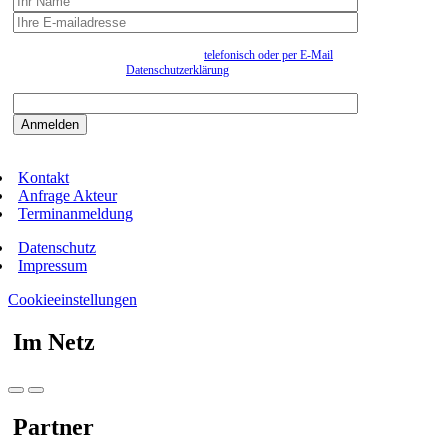
Wir erfassen Ihre Daten, um Ihnen in unregelmässigen Abständen Information senden zu
können. Eine Abmeldung kann jederzeit
telefonisch oder per E-Mail
erfolgen. Näheres
entnehmen Sie bitte der
Datenschutzerklärung
.
Bitte beantworten sie die Sicherheitsfrage:
9:3=
Kontakt
Anfrage Akteur
Terminanmeldung
Datenschutz
Impressum
Cookieeinstellungen
Im Netz
Partner