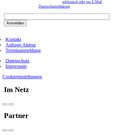
können. Eine Abmeldung kann jederzeit
telefonisch oder per E-Mail
erfolgen. Näheres
entnehmen Sie bitte der
Datenschutzerklärung
.
Bitte beantworten sie die Sicherheitsfrage:
9:3=
Kontakt
Anfrage Akteur
Terminanmeldung
Datenschutz
Impressum
Cookieeinstellungen
Im Netz
Partner