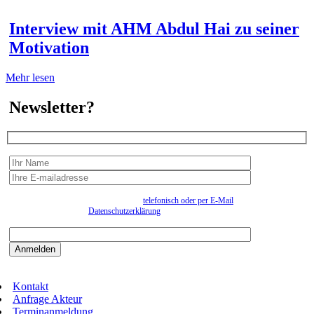
Interview mit AHM Abdul Hai zu seiner
Motivation
Mehr lesen
Newsletter?
Wir erfassen Ihre Daten, um Ihnen in unregelmässigen Abständen Information senden zu
können. Eine Abmeldung kann jederzeit
telefonisch oder per E-Mail
erfolgen. Näheres
entnehmen Sie bitte der
Datenschutzerklärung
.
Bitte beantworten sie die Sicherheitsfrage:
9:3=
Kontakt
Anfrage Akteur
Terminanmeldung