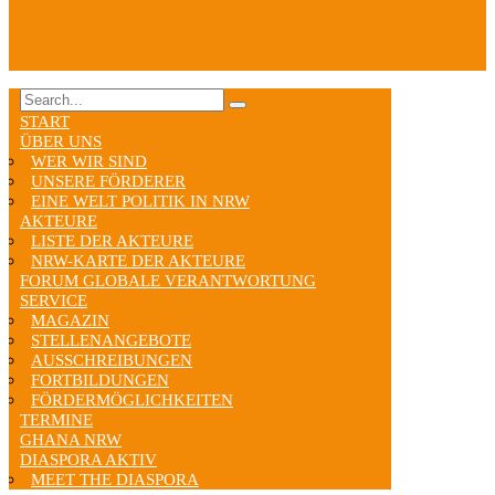
START
ÜBER UNS
WER WIR SIND
UNSERE FÖRDERER
EINE WELT POLITIK IN NRW
AKTEURE
LISTE DER AKTEURE
NRW-KARTE DER AKTEURE
FORUM GLOBALE VERANTWORTUNG
SERVICE
MAGAZIN
STELLENANGEBOTE
AUSSCHREIBUNGEN
FORTBILDUNGEN
FÖRDERMÖGLICHKEITEN
TERMINE
GHANA NRW
DIASPORA AKTIV
MEET THE DIASPORA