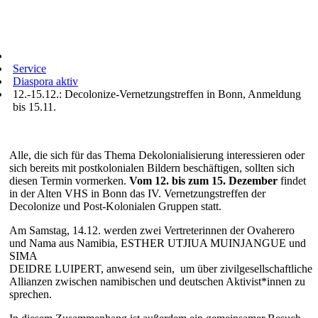
Service
Diaspora aktiv
12.-15.12.: Decolonize-Vernetzungstreffen in Bonn, Anmeldung
bis 15.11.
Alle, die sich für das Thema Dekolonialisierung interessieren oder
sich bereits mit postkolonialen Bildern beschäftigen, sollten sich
diesen Termin vormerken.
Vom 12. bis zum 15. Dezember
findet
in der Alten VHS in Bonn das IV. Vernetzungstreffen der
Decolonize und Post-Kolonialen Gruppen statt.
Am Samstag, 14.12. werden zwei Vertreterinnen der Ovaherero
und Nama aus Namibia, ESTHER UTJIUA MUINJANGUE und
SIMA
DEIDRE LUIPERT, anwesend sein, um über zivilgesellschaftliche
Allianzen zwischen namibischen und deutschen Aktivist*innen zu
sprechen.