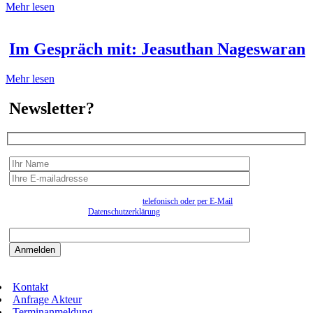
Mehr lesen
Im Gespräch mit: Jeasuthan Nageswaran
Mehr lesen
Newsletter?
Wir erfassen Ihre Daten, um Ihnen in unregelmässigen Abständen Information senden zu
können. Eine Abmeldung kann jederzeit
telefonisch oder per E-Mail
erfolgen. Näheres
entnehmen Sie bitte der
Datenschutzerklärung
.
Bitte beantworten sie die Sicherheitsfrage:
9:3=
Kontakt
Anfrage Akteur
Terminanmeldung