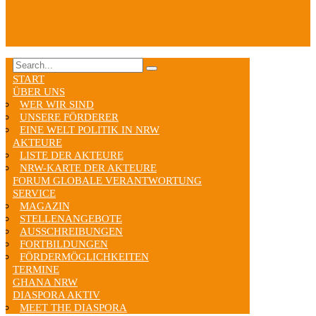
START
ÜBER UNS
WER WIR SIND
UNSERE FÖRDERER
EINE WELT POLITIK IN NRW
AKTEURE
LISTE DER AKTEURE
NRW-KARTE DER AKTEURE
FORUM GLOBALE VERANTWORTUNG
SERVICE
MAGAZIN
STELLENANGEBOTE
AUSSCHREIBUNGEN
FORTBILDUNGEN
FÖRDERMÖGLICHKEITEN
TERMINE
GHANA NRW
DIASPORA AKTIV
MEET THE DIASPORA