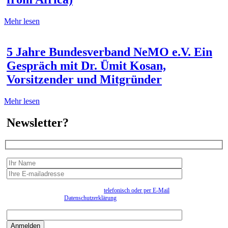
Mehr lesen
5 Jahre Bundesverband NeMO e.V. Ein
Gespräch mit Dr. Ümit Kosan,
Vorsitzender und Mitgründer
Mehr lesen
Newsletter?
Wir erfassen Ihre Daten, um Ihnen in unregelmässigen Abständen Information senden zu
können. Eine Abmeldung kann jederzeit
telefonisch oder per E-Mail
erfolgen. Näheres
entnehmen Sie bitte der
Datenschutzerklärung
.
Bitte beantworten sie die Sicherheitsfrage:
9:3=