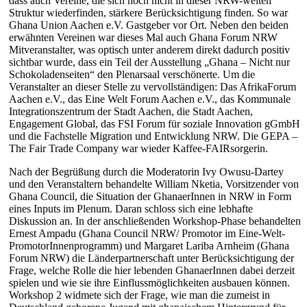
dass auch Vereine, die sich noch nicht in dieser NRW-weiten
Struktur wiederfinden, stärkere Berücksichtigung finden. So war
Ghana Union Aachen e.V. Gastgeber vor Ort. Neben den beiden
erwähnten Vereinen war dieses Mal auch Ghana Forum NRW
Mitveranstalter, was optisch unter anderem direkt dadurch positiv
sichtbar wurde, dass ein Teil der Ausstellung „Ghana – Nicht nur
Schokoladenseiten“ den Plenarsaal verschönerte. Um die
Veranstalter an dieser Stelle zu vervollständigen: Das AfrikaForum
Aachen e.V., das Eine Welt Forum Aachen e.V., das Kommunale
Integrationszentrum der Stadt Aachen, die Stadt Aachen,
Engagement Global, das FSI Forum für soziale Innovation gGmbH
und die Fachstelle Migration und Entwicklung NRW. Die GEPA –
The Fair Trade Company war wieder Kaffee-FAIRsorgerin.
Nach der Begrüßung durch die Moderatorin Ivy Owusu-Dartey
und den Veranstaltern behandelte William Nketia, Vorsitzender von
Ghana Council, die Situation der GhanaerInnen in NRW in Form
eines Inputs im Plenum. Daran schloss sich eine lebhafte
Diskussion an. In der anschließenden Workshop-Phase behandelten
Ernest Ampadu (Ghana Council NRW/ Promotor im Eine-Welt-
PromotorInnenprogramm) und Margaret Lariba Arnheim (Ghana
Forum NRW) die Länderpartnerschaft unter Berücksichtigung der
Frage, welche Rolle die hier lebenden GhanaerInnen dabei derzeit
spielen und wie sie ihre Einflussmöglichkeiten ausbauen können.
Workshop 2 widmete sich der Frage, wie man die zumeist in