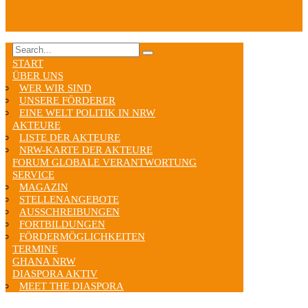
START
ÜBER UNS
WER WIR SIND
UNSERE FÖRDERER
EINE WELT POLITIK IN NRW
AKTEURE
LISTE DER AKTEURE
NRW-KARTE DER AKTEURE
FORUM GLOBALE VERANTWORTUNG
SERVICE
MAGAZIN
STELLENANGEBOTE
AUSSCHREIBUNGEN
FORTBILDUNGEN
FÖRDERMÖGLICHKEITEN
TERMINE
GHANA NRW
DIASPORA AKTIV
MEET THE DIASPORA