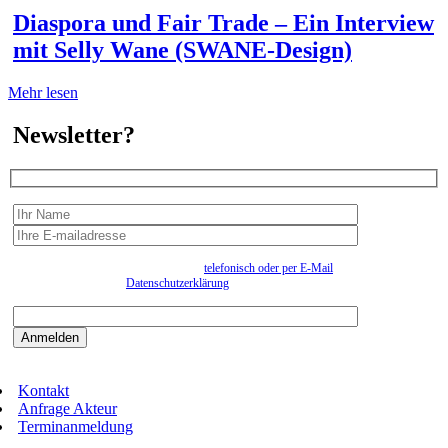
Diaspora und Fair Trade – Ein Interview
mit Selly Wane (SWANE-Design)
Mehr lesen
Newsletter?
Wir erfassen Ihre Daten, um Ihnen in unregelmässigen Abständen Information senden zu
können. Eine Abmeldung kann jederzeit
telefonisch oder per E-Mail
erfolgen. Näheres
entnehmen Sie bitte der
Datenschutzerklärung
.
Bitte beantworten sie die Sicherheitsfrage:
9:3=
Kontakt
Anfrage Akteur
Terminanmeldung