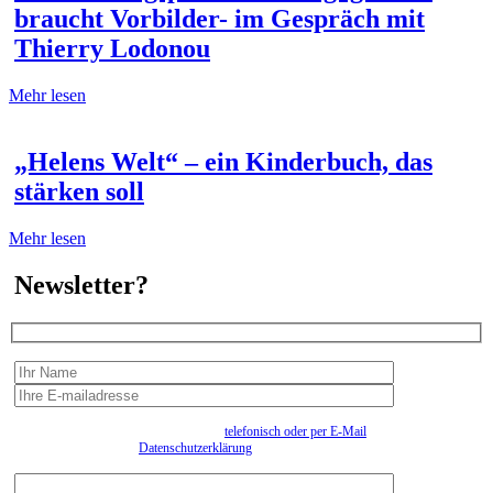
braucht Vorbilder- im Gespräch mit
Thierry Lodonou
Mehr lesen
„Helens Welt“ – ein Kinderbuch, das
stärken soll
Mehr lesen
Newsletter?
Wir erfassen Ihre Daten, um Ihnen in unregelmässigen Abständen Information senden zu
können. Eine Abmeldung kann jederzeit
telefonisch oder per E-Mail
erfolgen. Näheres
entnehmen Sie bitte der
Datenschutzerklärung
.
Bitte beantworten sie die Sicherheitsfrage:
9:3=