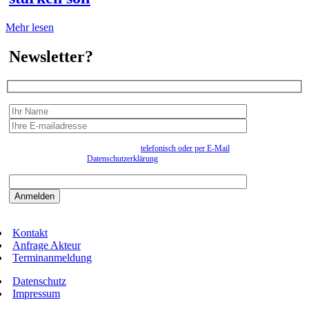
Mehr lesen
Newsletter?
Wir erfassen Ihre Daten, um Ihnen in unregelmässigen Abständen Information senden zu
können. Eine Abmeldung kann jederzeit
telefonisch oder per E-Mail
erfolgen. Näheres
entnehmen Sie bitte der
Datenschutzerklärung
.
Bitte beantworten sie die Sicherheitsfrage:
9:3=
Kontakt
Anfrage Akteur
Terminanmeldung
Datenschutz
Impressum