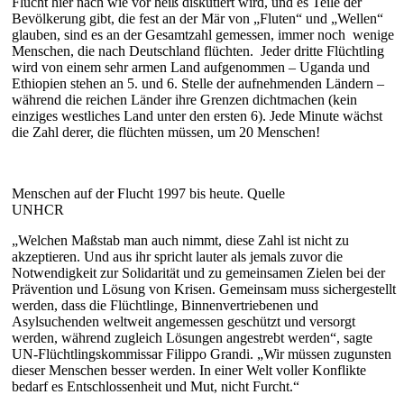
Flucht hier nach wie vor heiß diskutiert wird, und es Teile der
Bevölkerung gibt, die fest an der Mär von „Fluten“ und „Wellen“
glauben, sind es an der Gesamtzahl gemessen, immer noch wenige
Menschen, die nach Deutschland flüchten. Jeder dritte Flüchtling
wird von einem sehr armen Land aufgenommen – Uganda und
Ethiopien stehen an 5. und 6. Stelle der aufnehmenden Ländern –
während die reichen Länder ihre Grenzen dichtmachen (kein
einziges westliches Land unter den ersten 6). Jede Minute wächst
die Zahl derer, die flüchten müssen, um 20 Menschen!
Menschen auf der Flucht 1997 bis heute. Quelle
UNHCR
„Welchen Maßstab man auch nimmt, diese Zahl ist nicht zu
akzeptieren. Und aus ihr spricht lauter als jemals zuvor die
Notwendigkeit zur Solidarität und zu gemeinsamen Zielen bei der
Prävention und Lösung von Krisen. Gemeinsam muss sichergestellt
werden, dass die Flüchtlinge, Binnenvertriebenen und
Asylsuchenden weltweit angemessen geschützt und versorgt
werden, während zugleich Lösungen angestrebt werden“, sagte
UN-Flüchtlingskommissar Filippo Grandi. „Wir müssen zugunsten
dieser Menschen besser werden. In einer Welt voller Konflikte
bedarf es Entschlossenheit und Mut, nicht Furcht.“