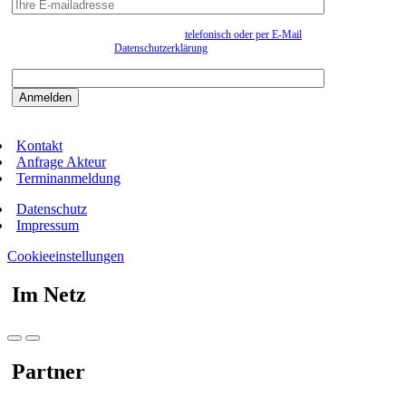
Wir erfassen Ihre Daten, um Ihnen in unregelmässigen Abständen Information senden zu
können. Eine Abmeldung kann jederzeit
telefonisch oder per E-Mail
erfolgen. Näheres
entnehmen Sie bitte der
Datenschutzerklärung
.
Bitte beantworten sie die Sicherheitsfrage:
9:3=
Kontakt
Anfrage Akteur
Terminanmeldung
Datenschutz
Impressum
Cookieeinstellungen
Im Netz
Partner