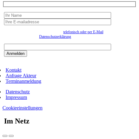
Wir erfassen Ihre Daten, um Ihnen in unregelmässigen Abständen Information senden zu
können. Eine Abmeldung kann jederzeit
telefonisch oder per E-Mail
erfolgen. Näheres
entnehmen Sie bitte der
Datenschutzerklärung
.
Bitte beantworten sie die Sicherheitsfrage:
9:3=
Kontakt
Anfrage Akteur
Terminanmeldung
Datenschutz
Impressum
Cookieeinstellungen
Im Netz