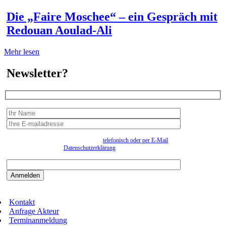
Die „Faire Moschee“ – ein Gespräch mit
Redouan Aoulad-Ali
Mehr lesen
Newsletter?
Wir erfassen Ihre Daten, um Ihnen in unregelmässigen Abständen Information senden zu
können. Eine Abmeldung kann jederzeit
telefonisch oder per E-Mail
erfolgen. Näheres
entnehmen Sie bitte der
Datenschutzerklärung
.
Bitte beantworten sie die Sicherheitsfrage:
9:3=
Kontakt
Anfrage Akteur
Terminanmeldung