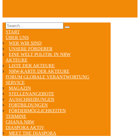
START
ÜBER UNS
WER WIR SIND
UNSERE FÖRDERER
EINE WELT POLITIK IN NRW
AKTEURE
LISTE DER AKTEURE
NRW-KARTE DER AKTEURE
FORUM GLOBALE VERANTWORTUNG
SERVICE
MAGAZIN
STELLENANGEBOTE
AUSSCHREIBUNGEN
FORTBILDUNGEN
FÖRDERMÖGLICHKEITEN
TERMINE
GHANA NRW
DIASPORA AKTIV
MEET THE DIASPORA