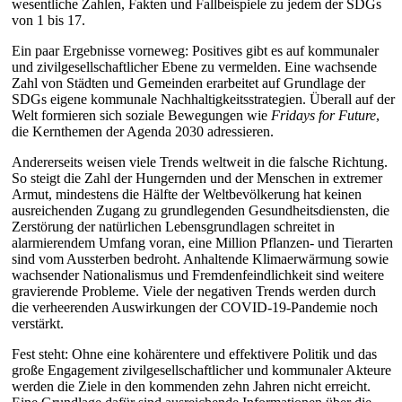
wesentliche Zahlen, Fakten und Fallbeispiele zu jedem der SDGs
von 1 bis 17.
Ein paar Ergebnisse vorneweg: Positives gibt es auf kommunaler
und zivilgesellschaftlicher Ebene zu vermelden. Eine wachsende
Zahl von Städten und Gemeinden erarbeitet auf Grundlage der
SDGs eigene kommunale Nachhaltigkeitsstrategien. Überall auf der
Welt formieren sich soziale Bewegungen wie
Fridays for Future
,
die Kernthemen der Agenda 2030 adressieren.
Andererseits weisen viele Trends weltweit in die falsche Richtung.
So steigt die Zahl der Hungernden und der Menschen in extremer
Armut, mindestens die Hälfte der Weltbevölkerung hat keinen
ausreichenden Zugang zu grundlegenden Gesundheitsdiensten, die
Zerstörung der natürlichen Lebensgrundlagen schreitet in
alarmierendem Umfang voran, eine Million Pflanzen- und Tierarten
sind vom Aussterben bedroht. Anhaltende Klimaerwärmung sowie
wachsender Nationalismus und Fremdenfeindlichkeit sind weitere
gravierende Probleme. Viele der negativen Trends werden durch
die verheerenden Auswirkungen der COVID-19-Pandemie noch
verstärkt.
Fest steht: Ohne eine kohärentere und effektivere Politik und das
große Engagement zivilgesellschaftlicher und kommunaler Akteure
werden die Ziele in den kommenden zehn Jahren nicht erreicht.