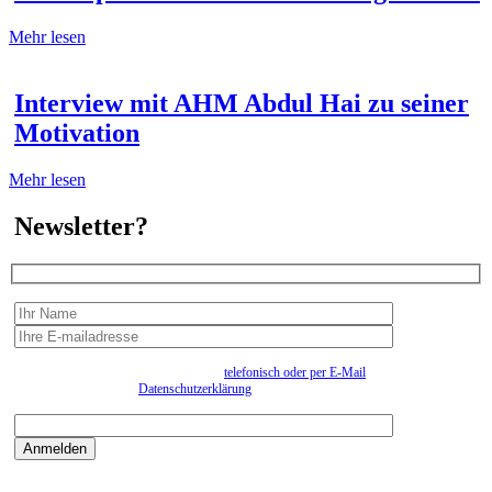
Mehr lesen
Interview mit AHM Abdul Hai zu seiner
Motivation
Mehr lesen
Newsletter?
Wir erfassen Ihre Daten, um Ihnen in unregelmässigen Abständen Information senden zu
können. Eine Abmeldung kann jederzeit
telefonisch oder per E-Mail
erfolgen. Näheres
entnehmen Sie bitte der
Datenschutzerklärung
.
Bitte beantworten sie die Sicherheitsfrage:
9:3=