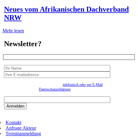
Neues vom Afrikanischen Dachverband
NRW
Mehr lesen
Newsletter?
Wir erfassen Ihre Daten, um Ihnen in unregelmässigen Abständen Information senden zu
können. Eine Abmeldung kann jederzeit
telefonisch oder per E-Mail
erfolgen. Näheres
entnehmen Sie bitte der
Datenschutzerklärung
.
Bitte beantworten sie die Sicherheitsfrage:
9:3=
Kontakt
Anfrage Akteur
Terminanmeldung