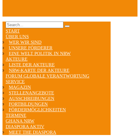
START
ÜBER UNS
WER WIR SIND
UNSERE FÖRDERER
EINE WELT POLITIK IN NRW
AKTEURE
LISTE DER AKTEURE
NRW-KARTE DER AKTEURE
FORUM GLOBALE VERANTWORTUNG
SERVICE
MAGAZIN
STELLENANGEBOTE
AUSSCHREIBUNGEN
FORTBILDUNGEN
FÖRDERMÖGLICHKEITEN
TERMINE
GHANA NRW
DIASPORA AKTIV
MEET THE DIASPORA