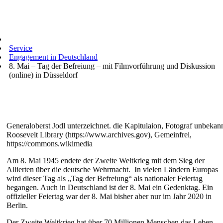
Service
Engagement in Deutschland
8. Mai – Tag der Befreiung – mit Filmvorführung und Diskussion
(online) in Düsseldorf
Generaloberst Jodl unterzeichnet. die Kapitulaion, Fotograf unbekann
Roosevelt Library (https://www.archives.gov), Gemeinfrei,
https://commons.wikimedia
Am 8. Mai 1945 endete der Zweite Weltkrieg mit dem Sieg der
Allierten über die deutsche Wehrmacht. In vielen Ländern Europas
wird dieser Tag als „Tag der Befreiung“ als nationaler Feiertag
begangen. Auch in Deutschland ist der 8. Mai ein Gedenktag. Ein
offizieller Feiertag war der 8. Mai bisher aber nur im Jahr 2020 in
Berlin.
Der Zweite Weltkrieg hat über 70 Millionen Menschen das Leben