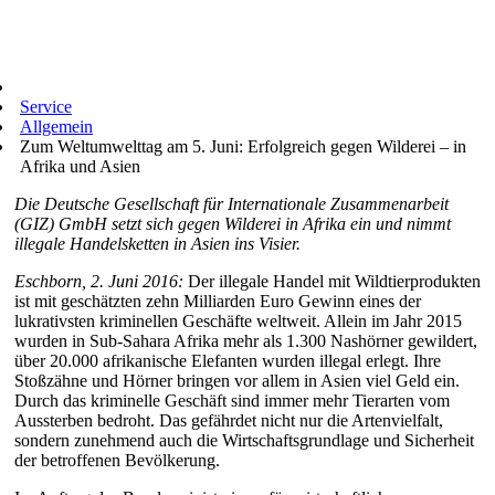
Service
Allgemein
Zum Weltumwelttag am 5. Juni: Erfolgreich gegen Wilderei – in
Afrika und Asien
Die Deutsche Gesellschaft für Internationale Zusammenarbeit
(GIZ) GmbH setzt sich gegen Wilderei in Afrika ein und nimmt
illegale Handelsketten in Asien ins Visier.
Eschborn, 2. Juni 2016:
Der illegale Handel mit Wildtierprodukten
ist mit geschätzten zehn Milliarden Euro Gewinn eines der
lukrativsten kriminellen Geschäfte weltweit. Allein im Jahr 2015
wurden in Sub-Sahara Afrika mehr als 1.300 Nashörner gewildert,
über 20.000 afrikanische Elefanten wurden illegal erlegt. Ihre
Stoßzähne und Hörner bringen vor allem in Asien viel Geld ein.
Durch das kriminelle Geschäft sind immer mehr Tierarten vom
Aussterben bedroht. Das gefährdet nicht nur die Artenvielfalt,
sondern zunehmend auch die Wirtschaftsgrundlage und Sicherheit
der betroffenen Bevölkerung.