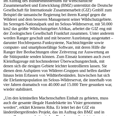
Im Auftrag des Bundesministeriums für wirtschaftliche
Zusammenarbeit und Entwicklung (BMZ) unterstützt die Deutsche
Gesellschaft für Internationale Zusammenarbeit (GIZ) GmbH zum
Beispiel die tansanische Regierung bei ihrem Kampf gegen die
Wilderei und dem besseren Management seiner Wildschutzgebiete.
Im Serengeti-Nationalpark und im Selous-Wildreservat, mit 50.000
km2 das größte Wildschutzgebiet Afrikas, arbeitet die GIZ eng mit
der Zoologischen Gesellschaft Frankfurt zusammen. Unter anderem
werden Ranger geschult und mit besserer Ausrüstung ausgestattet –
darunter Hochfrequenz-Funksysteme, Nachtsichtgeräte sowie
computer- und smartphonefähige Software, mit deren Hilfe die
Ranger ihre Beobachtungen ohne Zeitverzug zur Auswertung an
die Stützpunkte senden können. Zum Einsatz kommen auch zwei
Kleinflugzeuge mit hochmoderner Überwachungstechnik, mit
denen sich die riesigen Gebiete leichter kontrollieren lassen. Sie
dienen dem Aufspüren von Wilderer-Gruppen und helfen darüber
hinaus beim Erfassen von Wildtierbeständen. Inzwischen hat sich
die Elefantenpopulation im Selous-Wildreservat, die innerhalb von
vier Jahren dramatisch von 40.000 auf 15.000 Tiere gesunken war,
wieder stabilisiert.
„Um den kriminellen Machenschaften Einhalt zu gebieten, muss
auch die gesamte illegale Handelskette ins Visier genommen
werden“, erklärt Klemens Riha. Er leitet bei der GIZ ein
länderübergreifendes Projekt, das im Auftrag des BMZ und in