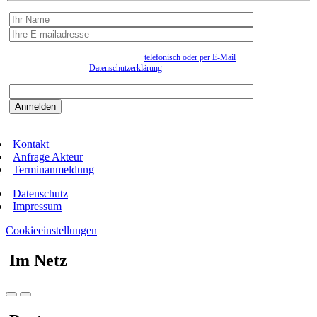
Wir erfassen Ihre Daten, um Ihnen in unregelmässigen Abständen Information senden zu
können. Eine Abmeldung kann jederzeit
telefonisch oder per E-Mail
erfolgen. Näheres
entnehmen Sie bitte der
Datenschutzerklärung
.
Bitte beantworten sie die Sicherheitsfrage:
9:3=
Kontakt
Anfrage Akteur
Terminanmeldung
Datenschutz
Impressum
Cookieeinstellungen
Im Netz