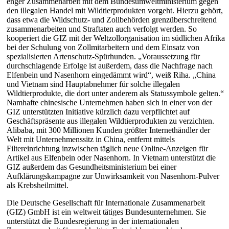
enger Zusammenarbeit mit dem Bundesumweltministerium gegen
den illegalen Handel mit Wildtierprodukten vorgeht. Hierzu gehört,
dass etwa die Wildschutz- und Zollbehörden grenzüberschreitend
zusammenarbeiten und Straftaten auch verfolgt werden. So
kooperiert die GIZ mit der Weltzollorganisation im südlichen Afrika
bei der Schulung von Zollmitarbeitern und dem Einsatz von
spezialisierten Artenschutz-Spürhunden. „Voraussetzung für
durchschlagende Erfolge ist außerdem, dass die Nachfrage nach
Elfenbein und Nasenhorn eingedämmt wird“, weiß Riha. „China
und Vietnam sind Hauptabnehmer für solche illegalen
Wildtierprodukte, die dort unter anderem als Statussymbole gelten.“
Namhafte chinesische Unternehmen haben sich in einer von der
GIZ unterstützten Initiative kürzlich dazu verpflichtet auf
Geschäftspräsente aus illegalen Wildtierprodukten zu verzichten.
Alibaba, mit 300 Millionen Kunden größter Internethändler der
Welt mit Unternehmenssitz in China, entfernt mittels
Filtereinrichtung inzwischen täglich neue Online-Anzeigen für
Artikel aus Elfenbein oder Nasenhorn. In Vietnam unterstützt die
GIZ außerdem das Gesundheitsministerium bei einer
Aufklärungskampagne zur Unwirksamkeit von Nasenhorn-Pulver
als Krebsheilmittel.
Die Deutsche Gesellschaft für Internationale Zusammenarbeit
(GIZ) GmbH ist ein weltweit tätiges Bundesunternehmen. Sie
unterstützt die Bundesregierung in der internationalen