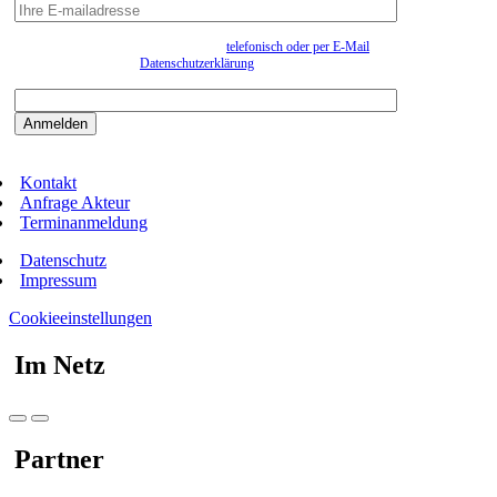
Wir erfassen Ihre Daten, um Ihnen in unregelmässigen Abständen Information senden zu
können. Eine Abmeldung kann jederzeit
telefonisch oder per E-Mail
erfolgen. Näheres
entnehmen Sie bitte der
Datenschutzerklärung
.
Bitte beantworten sie die Sicherheitsfrage:
9:3=
Kontakt
Anfrage Akteur
Terminanmeldung
Datenschutz
Impressum
Cookieeinstellungen
Im Netz
Partner