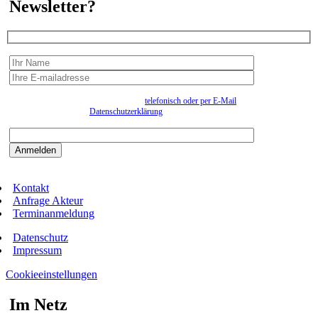
Newsletter?
Wir erfassen Ihre Daten, um Ihnen in unregelmässigen Abständen Information senden zu
können. Eine Abmeldung kann jederzeit
telefonisch oder per E-Mail
erfolgen. Näheres
entnehmen Sie bitte der
Datenschutzerklärung
.
Bitte beantworten sie die Sicherheitsfrage:
9:3=
Kontakt
Anfrage Akteur
Terminanmeldung
Datenschutz
Impressum
Cookieeinstellungen
Im Netz