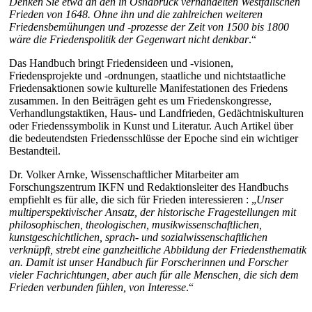
Denken Sie etwa an den in Osnabrück verhandelten Westfälischen
Frieden von 1648. Ohne ihn und die zahlreichen weiteren
Friedensbemühungen und -prozesse der Zeit von 1500 bis 1800
wäre die Friedenspolitik der Gegenwart nicht denkbar
.“
Das Handbuch bringt Friedensideen und -visionen,
Friedensprojekte und -ordnungen, staatliche und nichtstaatliche
Friedensaktionen sowie kulturelle Manifestationen des Friedens
zusammen. In den Beiträgen geht es um Friedenskongresse,
Verhandlungstaktiken, Haus- und Landfrieden, Gedächtniskulturen
oder Friedenssymbolik in Kunst und Literatur. Auch Artikel über
die bedeutendsten Friedensschlüsse der Epoche sind ein wichtiger
Bestandteil.
Dr. Volker Arnke, Wissenschaftlicher Mitarbeiter am
Forschungszentrum IKFN und Redaktionsleiter des Handbuchs
empfiehlt es für alle, die sich für Frieden interessieren : „
Unser
multiperspektivischer Ansatz, der historische Fragestellungen mit
philosophischen, theologischen, musikwissenschaftlichen,
kunstgeschichtlichen, sprach- und sozialwissenschaftlichen
verknüpft, strebt eine ganzheitliche Abbildung der Friedensthematik
an. Damit ist unser Handbuch für Forscherinnen und Forscher
vieler Fachrichtungen, aber auch für alle Menschen, die sich dem
Frieden verbunden fühlen, von Interesse
.“