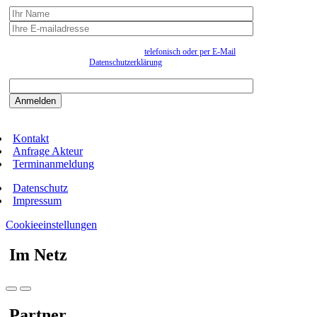
Wir erfassen Ihre Daten, um Ihnen in unregelmässigen Abständen Information senden zu
können. Eine Abmeldung kann jederzeit
telefonisch oder per E-Mail
erfolgen. Näheres
entnehmen Sie bitte der
Datenschutzerklärung
.
Bitte beantworten sie die Sicherheitsfrage:
9:3=
Kontakt
Anfrage Akteur
Terminanmeldung
Datenschutz
Impressum
Cookieeinstellungen
Im Netz
Partner