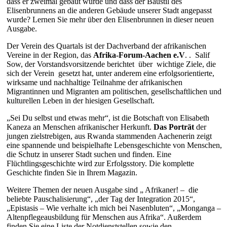
dass er zweimal gebaut wurde und dass der Baustil des
Elisenbrunnens an die anderen Gebäude unserer Stadt angepasst
wurde? Lernen Sie mehr über den Elisenbrunnen in dieser neuen
Ausgabe.
Der Verein des Quartals ist der Dachverband der afrikanischen
Vereine in der Region, das
Afrika-Forum-Aachen e.V
. . Salif
Sow, der Vorstandsvorsitzende berichtet über wichtige Ziele, die
sich der Verein gesetzt hat, unter anderem eine erfolgsorientierte,
wirksame und nachhaltige Teilnahme der afrikanischen
Migrantinnen und Migranten am politischen, gesellschaftlichen und
kulturellen Leben in der hiesigen Gesellschaft.
„Sei Du selbst und etwas mehr“, ist die Botschaft von Elisabeth
Kaneza an Menschen afrikanischer Herkunft.
Das Porträt
der
jungen zielstrebigen, aus Rwanda stammenden Aachenerin zeigt
eine spannende und beispielhafte Lebensgeschichte von Menschen,
die Schutz in unserer Stadt suchen und finden. Eine
Flüchtlingsgeschichte wird zur Erfolgsstory. Die komplette
Geschichte finden Sie in Ihrem Magazin.
Weitere Themen der neuen Ausgabe sind „ Afrikaner! – die
beliebte Pauschalisierung“, „der Tag der Integration 2015“,
„Epistasis – Wie verhalte ich mich bei Nasenbluten“, „Monganga –
Altenpflegeausbildung für Menschen aus Afrika“. Außerdem
finden Sie eine Liste der Notdienststellen sowie den