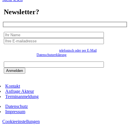
Newsletter?
Wir erfassen Ihre Daten, um Ihnen in unregelmässigen Abständen Information senden zu
können. Eine Abmeldung kann jederzeit
telefonisch oder per E-Mail
erfolgen. Näheres
entnehmen Sie bitte der
Datenschutzerklärung
.
Bitte beantworten sie die Sicherheitsfrage:
9:3=
Kontakt
Anfrage Akteur
Terminanmeldung
Datenschutz
Impressum
Cookieeinstellungen