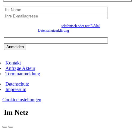
Wir erfassen Ihre Daten, um Ihnen in unregelmässigen Abständen Information senden zu
können. Eine Abmeldung kann jederzeit
telefonisch oder per E-Mail
erfolgen. Näheres
entnehmen Sie bitte der
Datenschutzerklärung
.
Bitte beantworten sie die Sicherheitsfrage:
9:3=
Kontakt
Anfrage Akteur
Terminanmeldung
Datenschutz
Impressum
Cookieeinstellungen
Im Netz