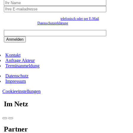
Wir erfassen Ihre Daten, um Ihnen in unregelmässigen Abständen Information senden zu
können. Eine Abmeldung kann jederzeit
telefonisch oder per E-Mail
erfolgen. Näheres
entnehmen Sie bitte der
Datenschutzerklärung
.
Bitte beantworten sie die Sicherheitsfrage:
9:3=
Kontakt
Anfrage Akteur
Terminanmeldung
Datenschutz
Impressum
Cookieeinstellungen
Im Netz
Partner