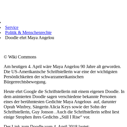
Service
Politik & Menschenrechte
Doodle ehrt Maya Angelou
© Wiki Commons
Am heutigen 4. April wäre Maya Angelou 90 Jahre alt geworden.
Die US-Amerikanische Schriftstellerin war eine der wichtigsten
Persönlichkeiten der schwarzamerikanischen
Bürgerrechtsbewegung.
Heute ehrt Google die Schriftstellerin mit einem eigenen Doodle. In
dem animierten Doodle sagen verschiedene bekannte Personen
eines der berühmtesten Gedichte Maya Angelous auf, darunter
Oprah Winfrey, Sängerin Alicia Keys sowie der Sohn der
Schriftstellerin, Guy Jonson . Auch die Schriftstellerin selbst liest
einige Strophen ihres Gedichts „Still I Rise“ vor.
Der Link zum Doodle vom 4. April 2018 lautet: