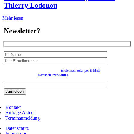
Thierry Lodonou
Mehr lesen
Newsletter?
Wir erfassen Ihre Daten, um Ihnen in unregelmässigen Abständen Information senden zu
können. Eine Abmeldung kann jederzeit
telefonisch oder per E-Mail
erfolgen. Näheres
entnehmen Sie bitte der
Datenschutzerklärung
.
Bitte beantworten sie die Sicherheitsfrage:
9:3=
Kontakt
Anfrage Akteur
Terminanmeldung
Datenschutz
Impressum