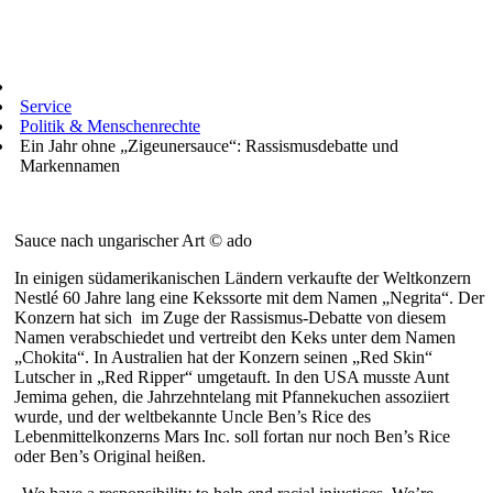
Service
Politik & Menschenrechte
Ein Jahr ohne „Zigeunersauce“: Rassismusdebatte und
Markennamen
Sauce nach ungarischer Art © ado
In einigen südamerikanischen Ländern verkaufte der Weltkonzern
Nestlé 60 Jahre lang eine Kekssorte mit dem Namen „Negrita“. Der
Konzern hat sich im Zuge der Rassismus-Debatte von diesem
Namen verabschiedet und vertreibt den Keks unter dem Namen
„Chokita“. In Australien hat der Konzern seinen „Red Skin“
Lutscher in „Red Ripper“ umgetauft. In den USA musste Aunt
Jemima gehen, die Jahrzehntelang mit Pfannekuchen assoziiert
wurde, und der weltbekannte Uncle Ben’s Rice des
Lebenmittelkonzerns Mars Inc. soll fortan nur noch Ben’s Rice
oder Ben’s Original heißen.