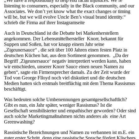
„We have a responsibility to help end racial injustices. We’re
listening to consumers, especially in the Black community, and our
Associates. We don’t yet know what the exact changes or timing
will be, but we will evolve Uncle Ben’s visual brand identity.“
schrieb die Firma auf ihrer Instagramseite
Auch in Deutschland ist die Debatte bei Markenherstellern
angekommen. Der Lebensmittelhersteller Knorr, bekannt für
Suppen und Soßen, hat vor knapp einem Jahr seine
„Zigeunersauce“ , die seit über 100 Jahren einen festen Platz in
deutschen Küchen hat, aus dem Sortiment genommen. „Da der
Begriff ‚Zigeunersauce‘ negativ interpretiert werden kann, haben
wir entschieden, unserer Knorr Sauce einen neuen Namen zu
geben“, sagte ein Firmensprecher damals. Zu der Zeit wurde der
Tod von George Flloyd noch viel diskutiert und die deutschen
Medien hatten sich erstmals breitflächig mit dem Thema Rassismus
beschäftigt.
Was bedeuten solche Umbenennungen gesamtgesellschaftlich?
Gibt es nun, ein Jahr später, weniger Rassismus? Ist die
Gesellschaft sensibilisierter und empathischer geworden? Oder sind
auch solche Marketingmaßnahmen nichts anderes als eine Art
Greenwashing?
Rassistische Bezeichnungen und Namen zu verbannen ist m.E. ein
guter erster Schritt, denn eine rassistische Sprache fördert Klischees