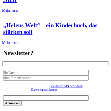
Mehr lesen
„Helens Welt“ – ein Kinderbuch, das
stärken soll
Mehr lesen
Newsletter?
Wir erfassen Ihre Daten, um Ihnen in unregelmässigen Abständen Information senden zu
können. Eine Abmeldung kann jederzeit
telefonisch oder per E-Mail
erfolgen. Näheres
entnehmen Sie bitte der
Datenschutzerklärung
.
Bitte beantworten sie die Sicherheitsfrage:
9:3=