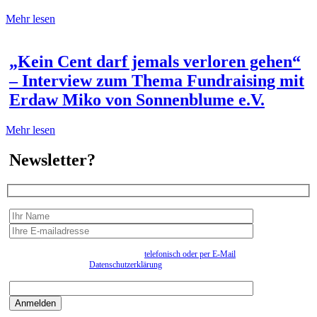
Mehr lesen
„Kein Cent darf jemals verloren gehen“
– Interview zum Thema Fundraising mit
Erdaw Miko von Sonnenblume e.V.
Mehr lesen
Newsletter?
Wir erfassen Ihre Daten, um Ihnen in unregelmässigen Abständen Information senden zu
können. Eine Abmeldung kann jederzeit
telefonisch oder per E-Mail
erfolgen. Näheres
entnehmen Sie bitte der
Datenschutzerklärung
.
Bitte beantworten sie die Sicherheitsfrage:
9:3=